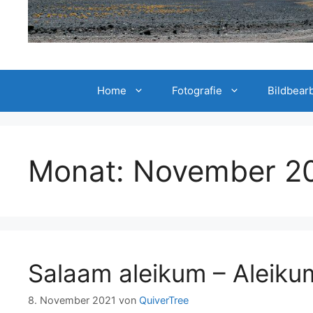
Home
Fotografie
Bildbear
Monat:
November 2
Salaam aleikum – Aleiku
8. November 2021
von
QuiverTree