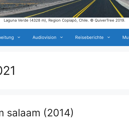
Laguna Verde (4328 m), Region Copiapó, Chile. © QuiverTree 2019.
beitung
Audiovision
Reiseberichte
Mu
021
m salaam (2014)